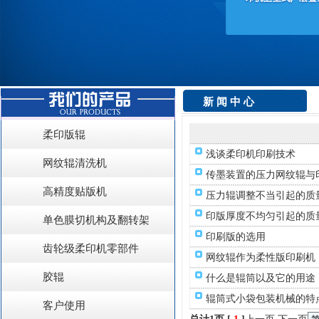
新 闻 中 心
柔印版辊
浅谈柔印机印刷技术
网纹辊清洗机
传墨装置的压力网纹辊与
高精度贴版机
压力辊调整不当引起的质
印版厚度不均匀引起的质
单色膜切机构及翻转架
印刷版的选用
齿轮级柔印机零部件
网纹辊作为柔性版印刷机
胶辊
什么是辊筒以及它的用途
辊筒式小袋包装机械的特
客户使用