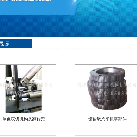
 展 示
单色膜切机构及翻转架
齿轮级柔印机零部件