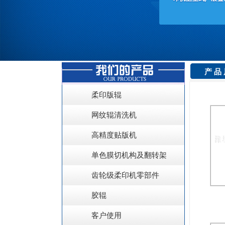
产 品
柔印版辊
网纹辊清洗机
高精度贴版机
单色膜切机构及翻转架
齿轮级柔印机零部件
胶辊
客户使用