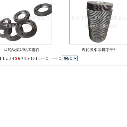
齿轮级柔印机零部件
齿轮级柔印机零部件
[
1
2
3
4
5
6
7
8
9
10
]
上一页
下一页