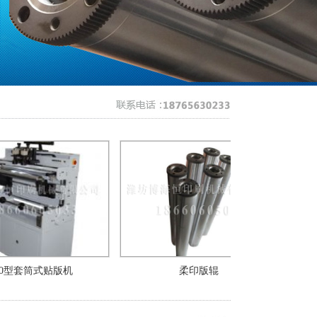
筒式贴版机
柔印版辊