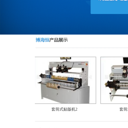
套筒式贴版机2
套筒式贴版